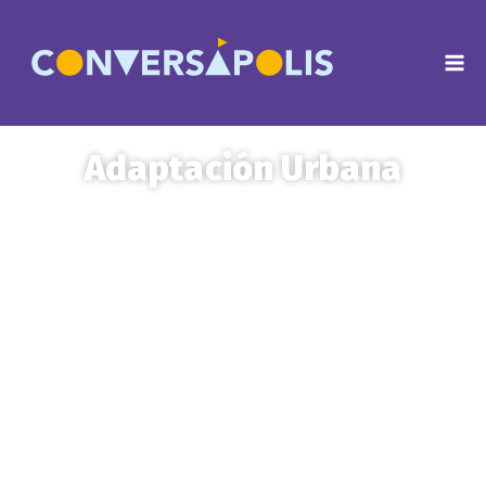
Adaptación Urbana
Conozca cómo las ciudades enfrentan el
cambio climático, integrando Soluciones
Basadas en la Naturaleza en espacios
públicos para fortalecer la resiliencia
urbana, la sostenibilidad y el bienestar de
las comunidades.