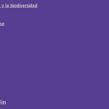
 y la biodiversidad
ene
din