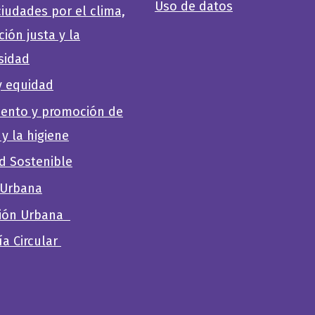
Uso de datos
iudades por el clima,
ción justa y la
sidad
y equidad
ento y promoción de
 y la higiene
d Sostenible
 Urbana
ión Urbana
a Circular