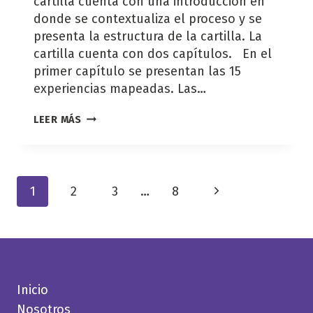
cartilla cuenta con una introducción en
donde se contextualiza el proceso y se
presenta la estructura de la cartilla. La
cartilla cuenta con dos capítulos. En el
primer capítulo se presentan las 15
experiencias mapeadas. Las…
CARTILLA
LEER MÁS
DE
SISTEMATIZACIÓN
DE
EXPERIENCIAS
Navegación
DE
1
2
3
…
8
Siguiente
MUJERES
de
EN
página
página
LA
ECONOMÍA
CIRCULAR
DE
AMÉRICA
Inicio
LATINA
Nosotros
Y