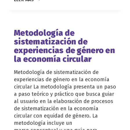
COMPARATIVA
DE
NORMATIVIDAD
EN
LATAM
Metodología de
Y
sistematización de
EL
CARIBE
experiencias de género en
SOBRE
la economía circular
ECONOMÍA
CIRCULAR
CON
Metodología de sistematización de
ENFOQUE
experiencias de género en la economía
DE
GÉNERO
circular La metodología presenta un paso
a paso teórico y práctico que busca guiar
al usuario en la elaboración de procesos
de sistematización en la economía
circular con equidad de género. La
metodología incluye un