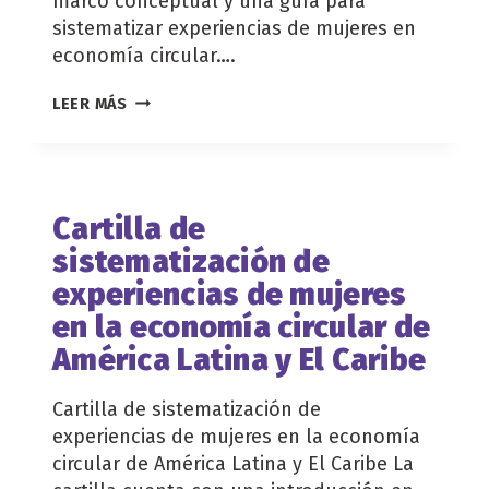
marco conceptual y una guía para
sistematizar experiencias de mujeres en
economía circular….
METODOLOGÍA
LEER MÁS
DE
SISTEMATIZACIÓN
DE
EXPERIENCIAS
DE
Cartilla de
GÉNERO
sistematización de
EN
LA
experiencias de mujeres
ECONOMÍA
en la economía circular de
CIRCULAR
América Latina y El Caribe
Cartilla de sistematización de
experiencias de mujeres en la economía
circular de América Latina y El Caribe La