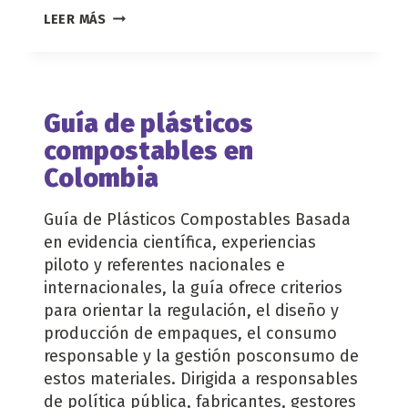
ESTUDIO
LEER MÁS
DE
CARACTERIZACIÓN
DE
RESIDUOS
SÓLIDOS
Guía de plásticos
MUNICIPALES
compostables en
EN
LA
Colombia
FUENTE
DE
GENERACIÓN
Guía de Plásticos Compostables Basada
en evidencia científica, experiencias
piloto y referentes nacionales e
internacionales, la guía ofrece criterios
para orientar la regulación, el diseño y
producción de empaques, el consumo
responsable y la gestión posconsumo de
estos materiales. Dirigida a responsables
de política pública, fabricantes, gestores