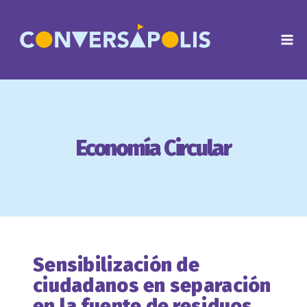
Saltar
al
contenido
Economía Circular
Sensibilización de
ciudadanos en separación
en la fuente de residuos