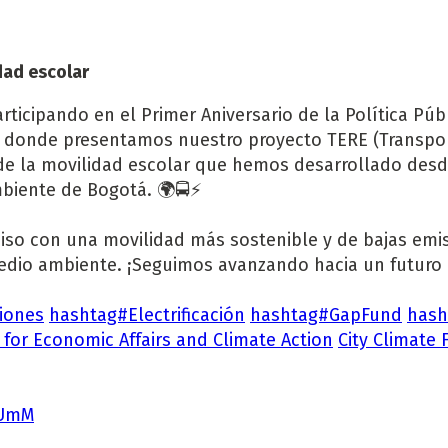
idad escolar
ticipando en el Primer Aniversario de la Política Púb
, donde presentamos nuestro proyecto TERE (Transpor
ón de la movilidad escolar que hemos desarrollado des
mbiente de Bogotá. 🌍🚍⚡
iso con una movilidad más sostenible y de bajas em
medio ambiente. ¡Seguimos avanzando hacia un futuro 
iones
hashtag#Electrificación
hashtag#GapFund
hash
y for Economic Affairs and Climate Action
City Climate
hUmM