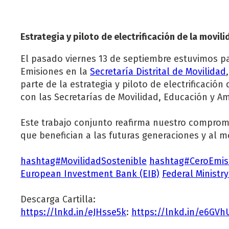
Estrategia y piloto de electrificación de la movil
El pasado viernes 13 de septiembre estuvimos par
Emisiones en la
Secretaría Distrital de Movilidad
parte de la estrategia y piloto de electrificaci
con las Secretarías de Movilidad, Educación y A
Este trabajo conjunto reafirma nuestro comprom
que benefician a las futuras generaciones y al 
hashtag#MovilidadSostenible
hashtag#CeroEmis
European Investment Bank (EIB)
Federal Ministr
Descarga Cartilla:
https://lnkd.in/eJHsse5k
:
https://lnkd.in/e6GV