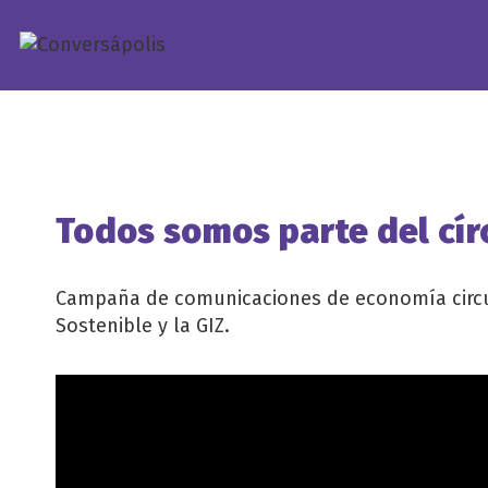
Saltar
al
contenido
Todos somos parte del cír
Campaña de comunicaciones de economía circul
Sostenible y la GIZ.